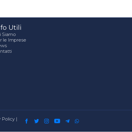
fo Utili
i Siamo
r le Imprese
ews
ntatti
 Policy
|