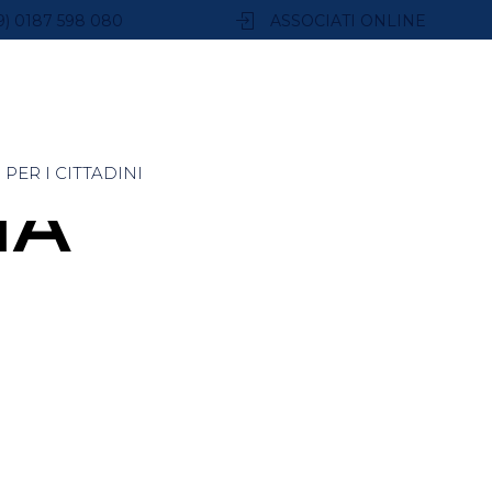
9) 0187 598 080
ASSOCIATI ONLINE
PER I CITTADINI
NA