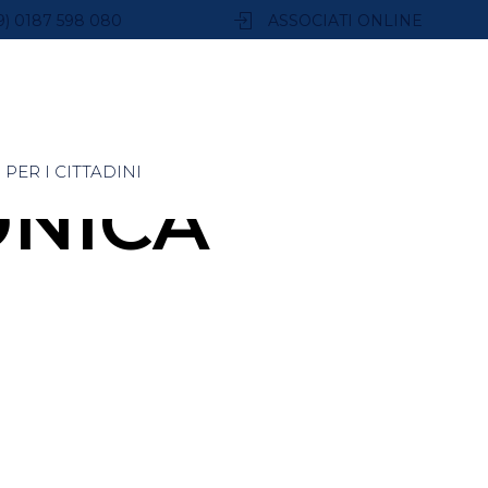
9) 0187 598 080
ASSOCIATI ONLINE
PER I CITTADINI
ONICA