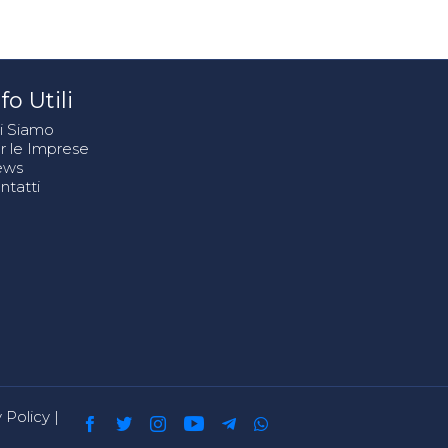
fo Utili
i Siamo
r le Imprese
ews
ntatti
 Policy
|