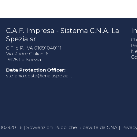
C.A.F. Impresa - Sistema C.N.A. La
In
Spezia srl
Ch
Pe
C.F. e P. IVA 01091040111
N
Via Padre Giuliani 6
Co
19125 La Spezia
Data Protection Officer:
stefania.costa@cnalaspezia.it
80002920116 |
Sovvenzioni Pubbliche Ricevute da CNA
|
Privacy