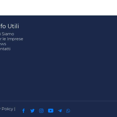
fo Utili
i Siamo
r le Imprese
ews
ntatti
 Policy
|