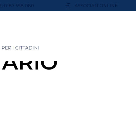
9) 0187 598 080
ASSOCIATI ONLINE
PER I CITTADINI
ARIO