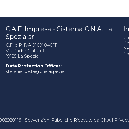
C.A.F. Impresa - Sistema C.N.A. La
In
Spezia srl
Ch
Pe
C.F. e P. IVA 01091040111
N
Via Padre Giuliani 6
Co
19125 La Spezia
Data Protection Officer:
stefania.costa@cnalaspezia.it
80002920116 |
Sovvenzioni Pubbliche Ricevute da CNA
|
Privacy