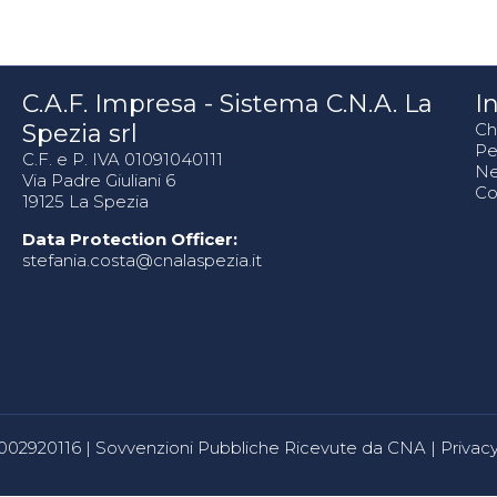
C.A.F. Impresa - Sistema C.N.A. La
In
Spezia srl
Ch
Pe
C.F. e P. IVA 01091040111
N
Via Padre Giuliani 6
Co
19125 La Spezia
Data Protection Officer:
stefania.costa@cnalaspezia.it
80002920116 |
Sovvenzioni Pubbliche Ricevute da CNA
|
Privacy