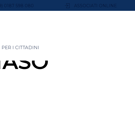
9) 0187 598 080
ASSOCIATI ONLINE
PER I CITTADINI
MASO