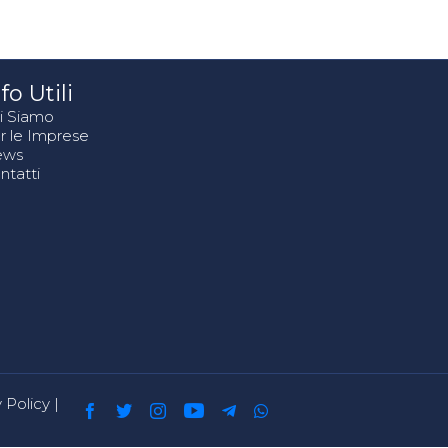
fo Utili
i Siamo
r le Imprese
ews
ntatti
 Policy
|