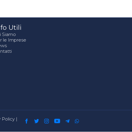
fo Utili
i Siamo
r le Imprese
ews
ntatti
 Policy
|