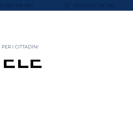
9) 0187 598 080
ASSOCIATI ONLINE
PER I CITTADINI
HELE