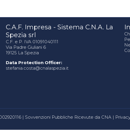
C.A.F. Impresa - Sistema C.N.A. La
In
Spezia srl
Ch
Pe
C.F. e P. IVA 01091040111
N
Via Padre Giuliani 6
Co
19125 La Spezia
Data Protection Officer:
stefania.costa@cnalaspezia.it
80002920116 |
Sovvenzioni Pubbliche Ricevute da CNA
|
Privacy