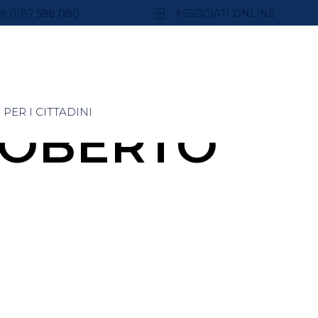
9) 0187 598 080
ASSOCIATI ONLINE
PER I CITTADINI
ROBERTO