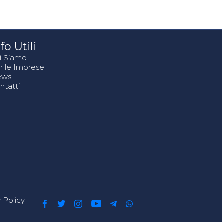
fo Utili
i Siamo
r le Imprese
ews
ntatti
 Policy
|