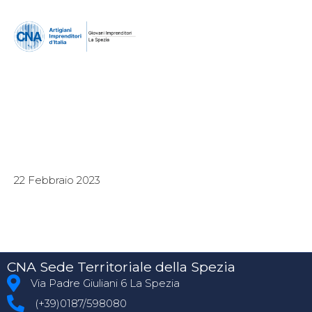
22 Febbraio 2023
CNA Sede Territoriale della Spezia
Via Padre Giuliani 6 La Spezia
(+39)0187/598080