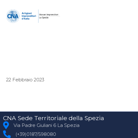
22 Febbraio 2023
CNA Sede Territoriale della Spezia
Via Padre Giuliani 6 La Spezia
(+39)0187/598080