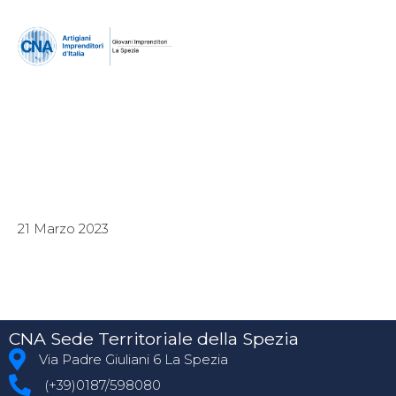
21 Marzo 2023
CNA Sede Territoriale della Spezia
Via Padre Giuliani 6 La Spezia
(+39)0187/598080