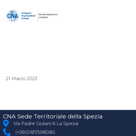
21 Marzo 2023
CNA Sede Territoriale della Spezia
Via Padre Giuliani 6 La Spezia
(+39)0187/598080