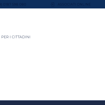
9) 0187 598 080
ASSOCIATI ONLINE
PER I CITTADINI