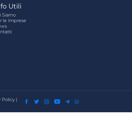
fo Utili
i Siamo
r le Imprese
ews
ntatti
 Policy
|