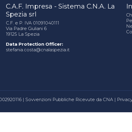
C.A.F. Impresa - Sistema C.N.A. La
In
Spezia srl
Ch
Pe
C.F. e P. IVA 01091040111
N
Via Padre Giuliani 6
Co
19125 La Spezia
Data Protection Officer:
stefania.costa@cnalaspezia.it
80002920116 |
Sovvenzioni Pubbliche Ricevute da CNA
|
Privacy