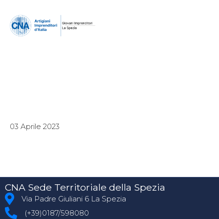
03 Aprile 2023
CNA Sede Territoriale della Spezia
Via Padre Giuliani 6 La Spezia
(+39)0187/598080