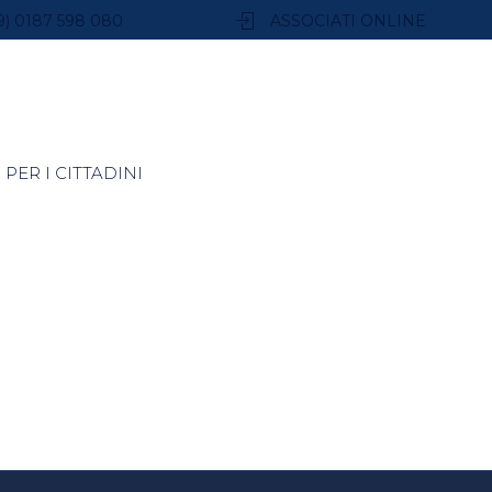
9) 0187 598 080
ASSOCIATI ONLINE
PER I CITTADINI