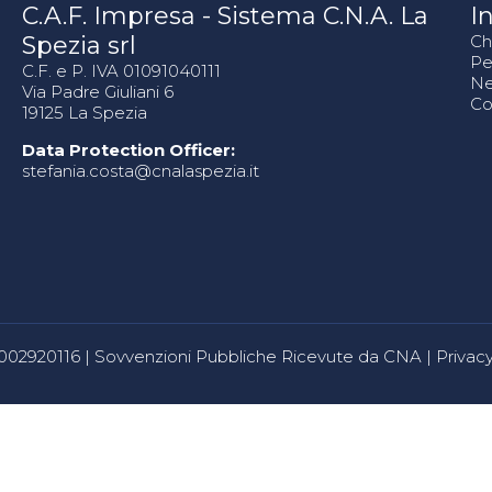
C.A.F. Impresa - Sistema C.N.A. La
In
Spezia srl
Ch
Pe
C.F. e P. IVA 01091040111
N
Via Padre Giuliani 6
Co
19125 La Spezia
Data Protection Officer:
stefania.costa@cnalaspezia.it
80002920116 |
Sovvenzioni Pubbliche Ricevute da CNA
|
Privacy