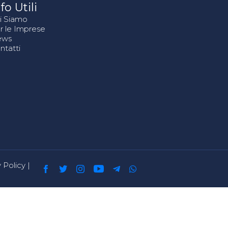
fo Utili
i Siamo
r le Imprese
ews
ntatti
 Policy
|