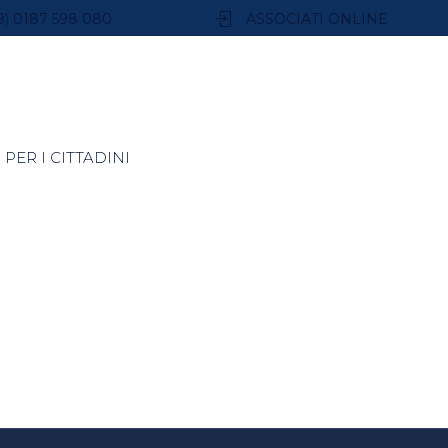
9) 0187 598 080
ASSOCIATI ONLINE
PER I CITTADINI