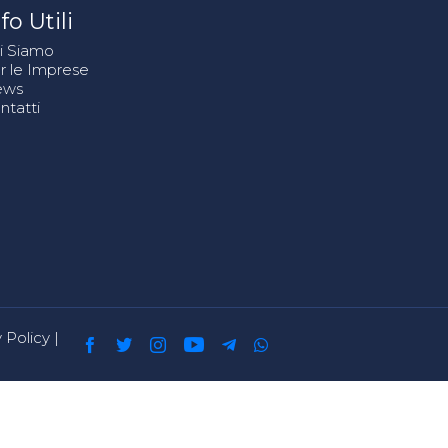
fo Utili
i Siamo
r le Imprese
ews
ntatti
 Policy
|