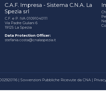
C.A.F. Impresa - Sistema C.N.A. La
In
Spezia srl
Ch
Pe
C.F. e P. IVA 01091040111
N
Via Padre Giuliani 6
Co
19125 La Spezia
Data Protection Officer:
stefania.costa@cnalaspezia.it
80002920116 |
Sovvenzioni Pubbliche Ricevute da CNA
|
Privacy