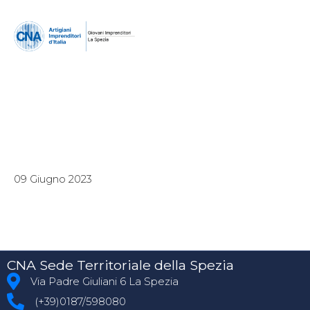
09 Giugno 2023
CNA Sede Territoriale della Spezia
Via Padre Giuliani 6 La Spezia
(+39)0187/598080