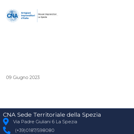
09 Giugno 2023
CNA Sede Territoriale della Spezia
Via Padre Giuliani 6 La Spezia
(+39)0187/598080