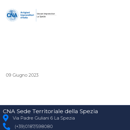
09 Giugno 2023
CNA Sede Territoriale della Spezia
Via Padre Giuliani 6 La Spezia
(+39)0187/598080