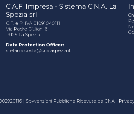
C.A.F. Impresa - Sistema C.N.A. La
In
Spezia srl
Ch
Pe
C.F. e P. IVA 01091040111
N
Via Padre Giuliani 6
Co
19125 La Spezia
Data Protection Officer:
stefania.costa@cnalaspezia.it
80002920116 |
Sovvenzioni Pubbliche Ricevute da CNA
|
Privacy