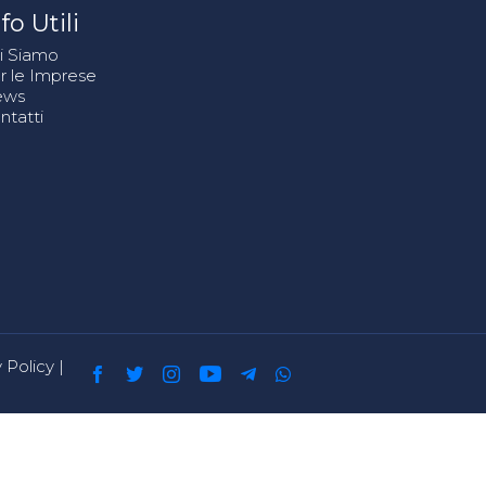
fo Utili
i Siamo
r le Imprese
ews
ntatti
 Policy
|