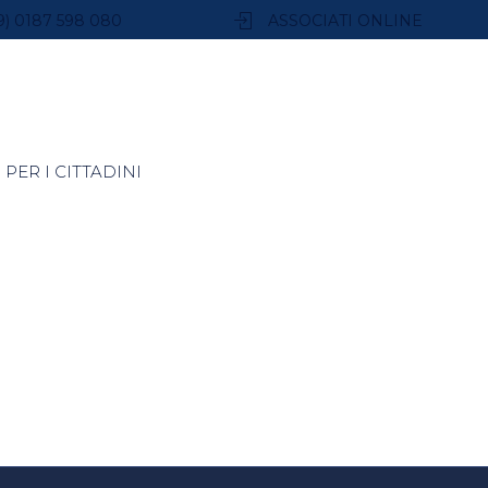
9) 0187 598 080
ASSOCIATI ONLINE
PER I CITTADINI