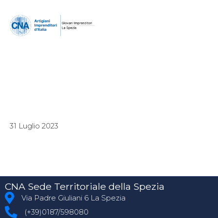
31 Luglio 2023
CNA Sede Territoriale della Spezia
Via Padre Giuliani 6 La Spezia
(+39)0187/598080