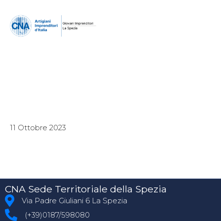
11 Ottobre 2023
CNA Sede Territoriale della Spezia
Via Padre Giuliani 6 La Spezia
(+39)0187/598080