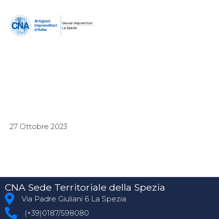
27 Ottobre 2023
CNA Sede Territoriale della Spezia
Via Padre Giuliani 6 La Spezia
(+39)0187/598080