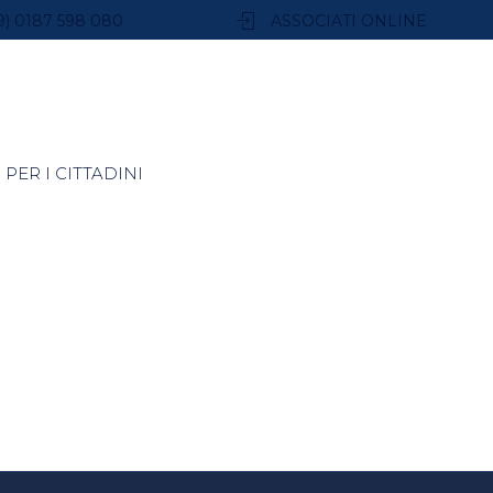
9) 0187 598 080
ASSOCIATI ONLINE
PER I CITTADINI