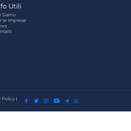
fo Utili
i Siamo
r le Imprese
ews
ntatti
 Policy
|