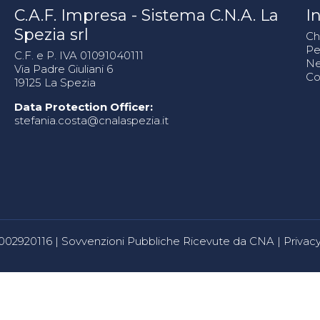
C.A.F. Impresa - Sistema C.N.A. La
In
Spezia srl
Ch
Pe
C.F. e P. IVA 01091040111
N
Via Padre Giuliani 6
Co
19125 La Spezia
Data Protection Officer:
stefania.costa@cnalaspezia.it
80002920116 |
Sovvenzioni Pubbliche Ricevute da CNA
|
Privacy