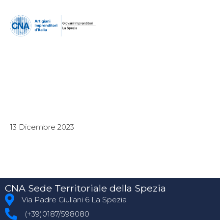
13 Dicembre 2023
CNA Sede Territoriale della Spezia
Via Padre Giuliani 6 La Spezia
(+39)0187/598080