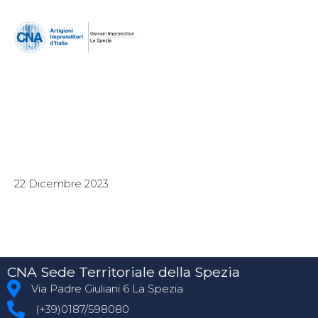
22 Dicembre 2023
CNA Sede Territoriale della Spezia
Via Padre Giuliani 6 La Spezia
(+39)0187/598080