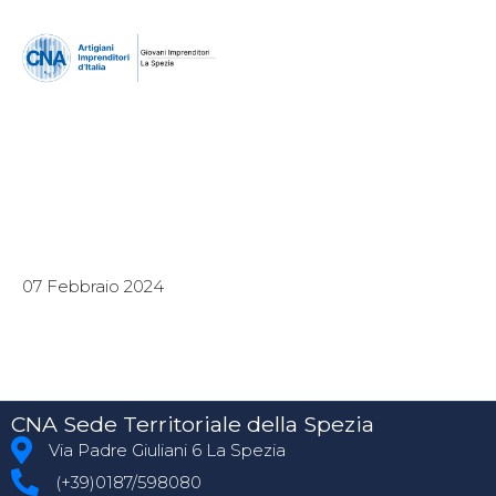
07 Febbraio 2024
CNA Sede Territoriale della Spezia
Via Padre Giuliani 6 La Spezia
(+39)0187/598080