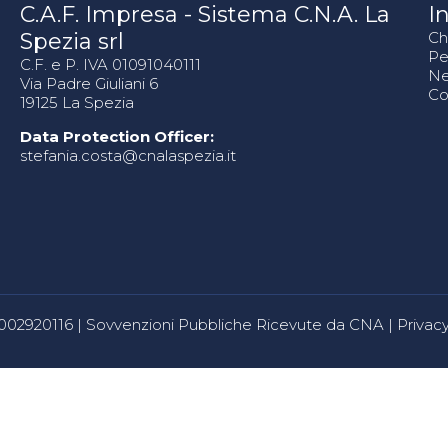
C.A.F. Impresa - Sistema C.N.A. La
In
Spezia srl
Ch
Pe
C.F. e P. IVA 01091040111
N
Via Padre Giuliani 6
Co
19125 La Spezia
Data Protection Officer:
stefania.costa@cnalaspezia.it
80002920116 |
Sovvenzioni Pubbliche Ricevute da CNA
|
Privacy