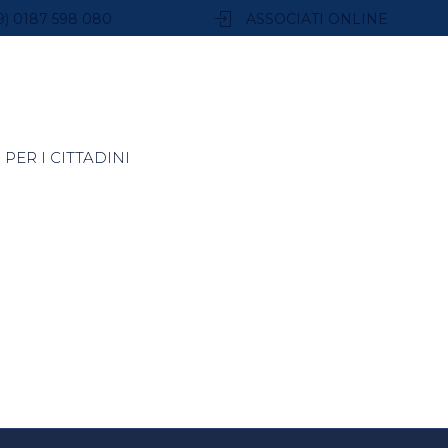
9) 0187 598 080
ASSOCIATI ONLINE
PER I CITTADINI