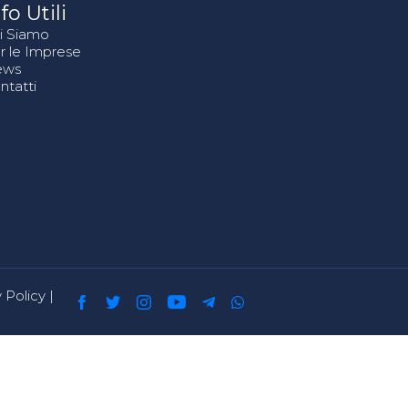
fo Utili
i Siamo
r le Imprese
ews
ntatti
 Policy
|