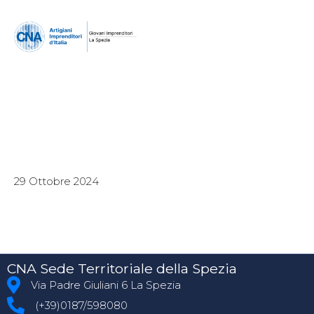
29 Ottobre 2024
CNA Sede Territoriale della Spezia
Via Padre Giuliani 6 La Spezia
(+39)0187/598080