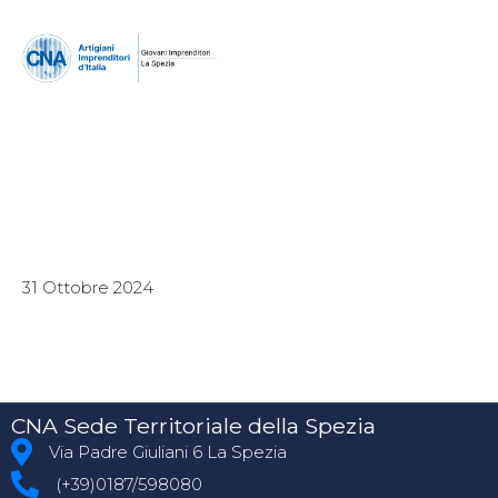
31 Ottobre 2024
CNA Sede Territoriale della Spezia
Via Padre Giuliani 6 La Spezia
(+39)0187/598080