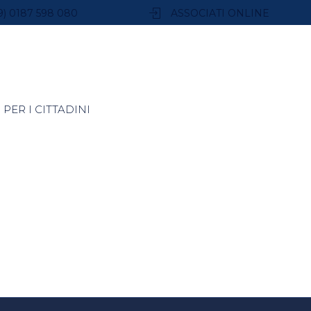
9) 0187 598 080
ASSOCIATI ONLINE
PER I CITTADINI