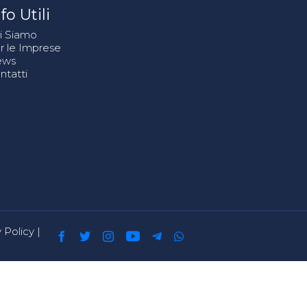
fo Utili
i Siamo
r le Imprese
ews
ntatti
 Policy
|