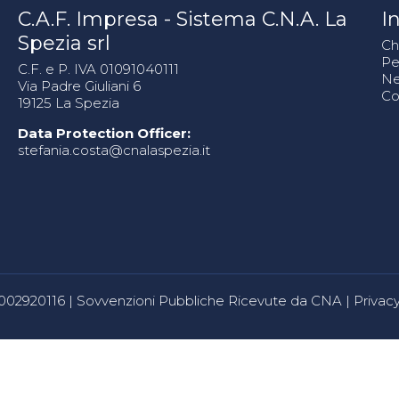
C.A.F. Impresa - Sistema C.N.A. La
In
Spezia srl
Ch
Pe
C.F. e P. IVA 01091040111
N
Via Padre Giuliani 6
Co
19125 La Spezia
Data Protection Officer:
stefania.costa@cnalaspezia.it
80002920116 |
Sovvenzioni Pubbliche Ricevute da CNA
|
Privacy