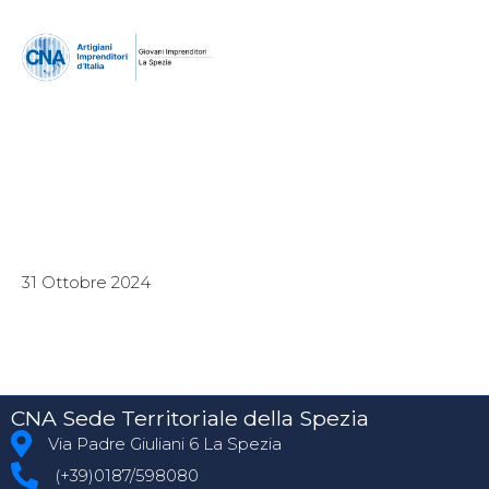
31 Ottobre 2024
CNA Sede Territoriale della Spezia
Via Padre Giuliani 6 La Spezia
(+39)0187/598080