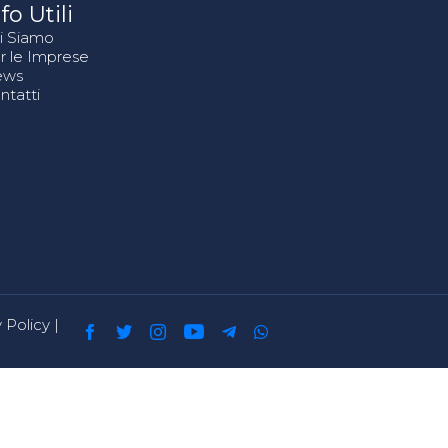
fo Utili
i Siamo
r le Imprese
ews
ntatti
 Policy
|