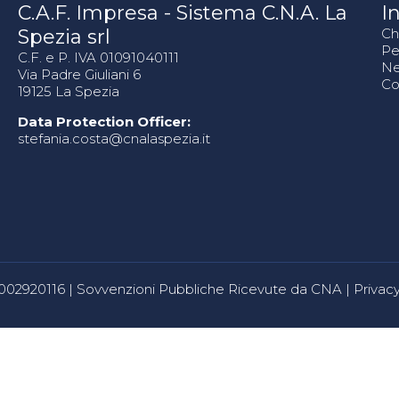
C.A.F. Impresa - Sistema C.N.A. La
In
Spezia srl
Ch
Pe
C.F. e P. IVA 01091040111
N
Via Padre Giuliani 6
Co
19125 La Spezia
Data Protection Officer:
stefania.costa@cnalaspezia.it
80002920116 |
Sovvenzioni Pubbliche Ricevute da CNA
|
Privacy