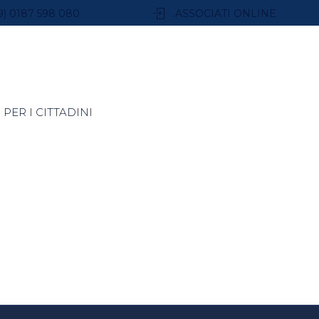
9) 0187 598 080
ASSOCIATI ONLINE
PER I CITTADINI