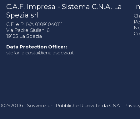
C.A.F. Impresa - Sistema C.N.A. La
In
Spezia srl
Ch
Pe
C.F. e P. IVA 01091040111
N
Via Padre Giuliani 6
Co
19125 La Spezia
Data Protection Officer:
stefania.costa@cnalaspezia.it
80002920116 |
Sovvenzioni Pubbliche Ricevute da CNA
|
Privacy