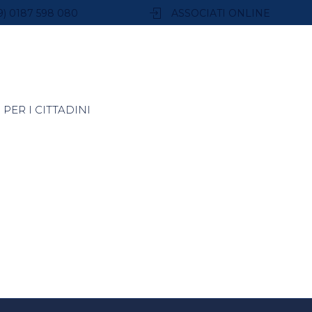
9) 0187 598 080
ASSOCIATI ONLINE
PER I CITTADINI