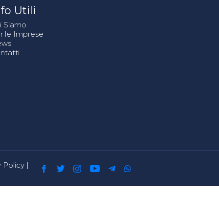
fo Utili
i Siamo
r le Imprese
ews
ntatti
 Policy
|