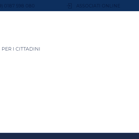
9) 0187 598 080
ASSOCIATI ONLINE
PER I CITTADINI