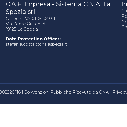
C.A.F. Impresa - Sistema C.N.A. La
In
Spezia srl
Ch
Pe
C.F. e P. IVA 01091040111
N
Via Padre Giuliani 6
Co
19125 La Spezia
Data Protection Officer:
stefania.costa@cnalaspezia.it
80002920116 |
Sovvenzioni Pubbliche Ricevute da CNA
|
Privacy