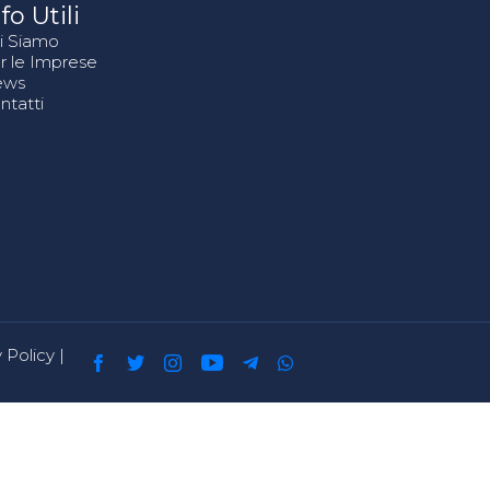
fo Utili
i Siamo
r le Imprese
ews
ntatti
 Policy
|