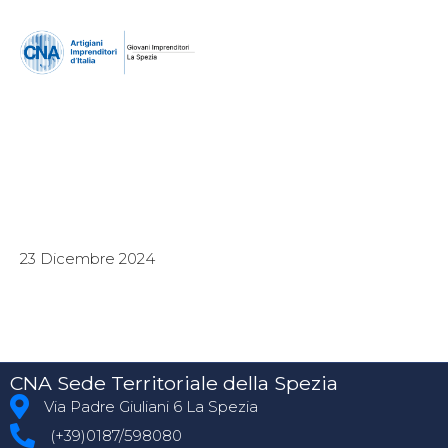
23 Dicembre 2024
CNA Sede Territoriale della Spezia
Via Padre Giuliani 6 La Spezia
(+39)0187/598080