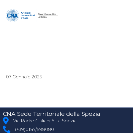
07 Gennaio 2025
CNA Sede Territoriale della Spezia
Via Padre Giuliani 6 La Spezia
(+39)0187/598080