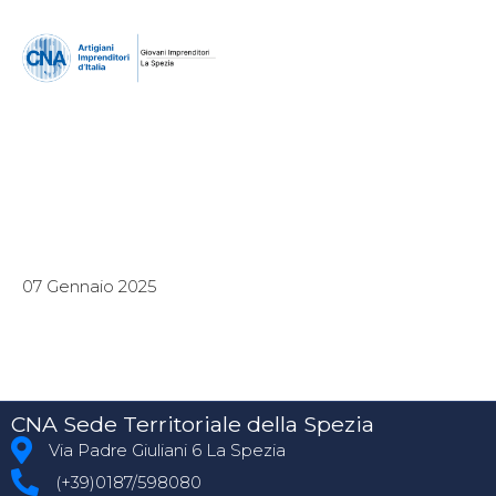
07 Gennaio 2025
CNA Sede Territoriale della Spezia
Via Padre Giuliani 6 La Spezia
(+39)0187/598080