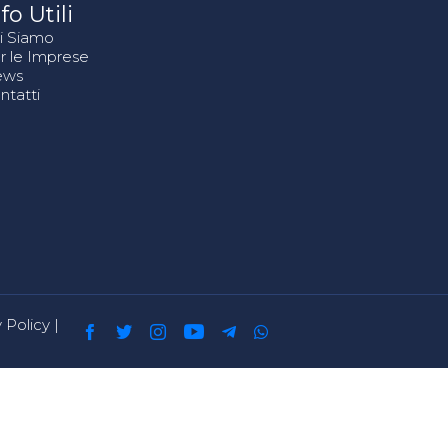
fo Utili
i Siamo
r le Imprese
ews
ntatti
 Policy
|