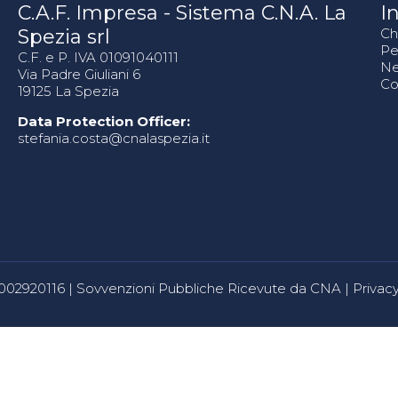
C.A.F. Impresa - Sistema C.N.A. La
In
Spezia srl
Ch
Pe
C.F. e P. IVA 01091040111
N
Via Padre Giuliani 6
Co
19125 La Spezia
Data Protection Officer:
stefania.costa@cnalaspezia.it
80002920116 |
Sovvenzioni Pubbliche Ricevute da CNA
|
Privacy