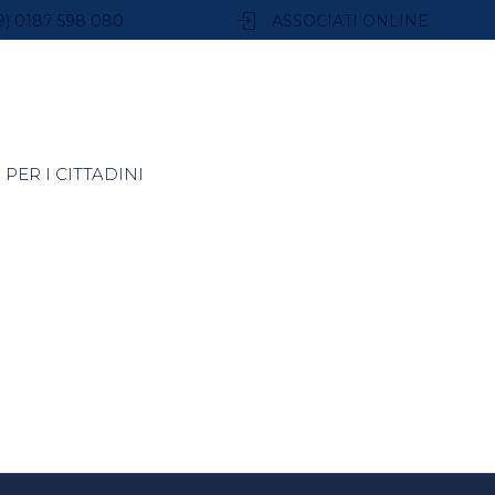
9) 0187 598 080
ASSOCIATI ONLINE
PER I CITTADINI