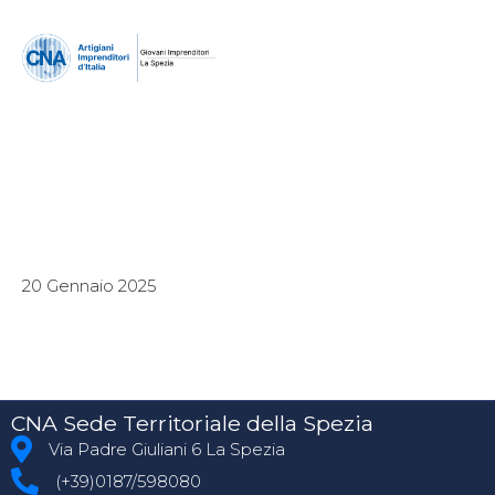
20 Gennaio 2025
CNA Sede Territoriale della Spezia
Via Padre Giuliani 6 La Spezia
(+39)0187/598080