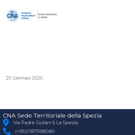
20 Gennaio 2025
CNA Sede Territoriale della Spezia
Via Padre Giuliani 6 La Spezia
(+39)0187/598080