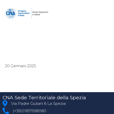
20 Gennaio 2025
CNA Sede Territoriale della Spezia
Via Padre Giuliani 6 La Spezia
(+39)0187/598080