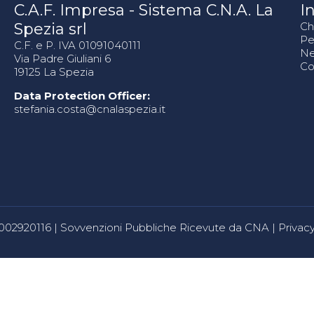
C.A.F. Impresa - Sistema C.N.A. La
In
Spezia srl
Ch
Pe
C.F. e P. IVA 01091040111
N
Via Padre Giuliani 6
Co
19125 La Spezia
Data Protection Officer:
stefania.costa@cnalaspezia.it
80002920116 |
Sovvenzioni Pubbliche Ricevute da CNA
|
Privacy