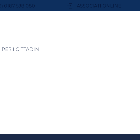
9) 0187 598 080
ASSOCIATI ONLINE
PER I CITTADINI