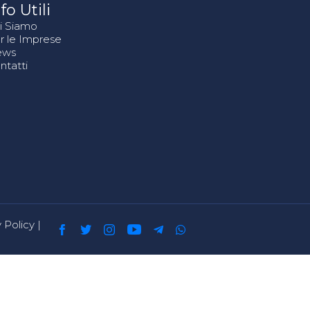
fo Utili
i Siamo
r le Imprese
ews
ntatti
 Policy
|