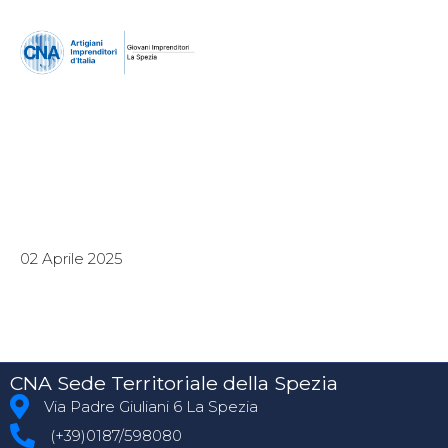
02 Aprile 2025
CNA Sede Territoriale della Spezia
Via Padre Giuliani 6 La Spezia
(+39)0187/598080