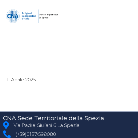
11 Aprile 2025
CNA Sede Territoriale della Spezia
Via Padre Giuliani 6 La Spezia
(+39)0187/598080