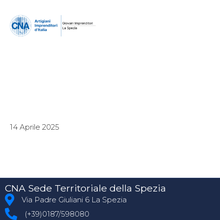
14 Aprile 2025
CNA Sede Territoriale della Spezia
Via Padre Giuliani 6 La Spezia
(+39)0187/598080