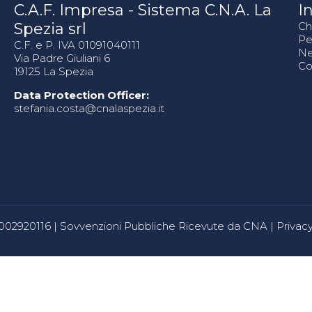
C.A.F. Impresa - Sistema C.N.A. La
In
Spezia srl
Ch
Pe
C.F. e P. IVA 01091040111
N
Via Padre Giuliani 6
Co
19125 La Spezia
Data Protection Officer:
stefania.costa@cnalaspezia.it
80002920116 |
Sovvenzioni Pubbliche Ricevute da CNA
|
Privacy