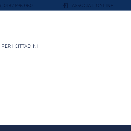
9) 0187 598 080
ASSOCIATI ONLINE
PER I CITTADINI