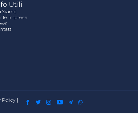
fo Utili
i Siamo
r le Imprese
ews
ntatti
 Policy
|