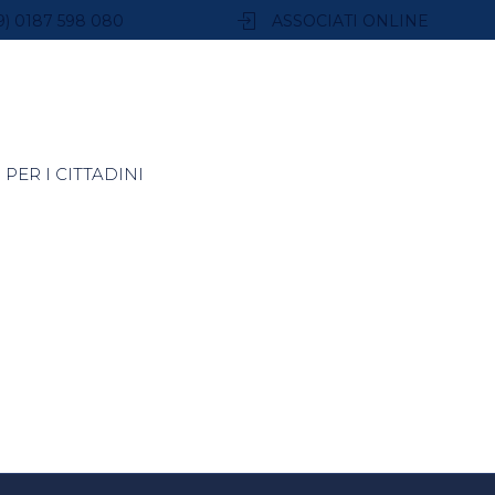
9) 0187 598 080
ASSOCIATI ONLINE
PER I CITTADINI