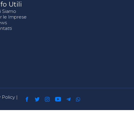
fo Utili
i Siamo
r le Imprese
ews
ntatti
 Policy
|