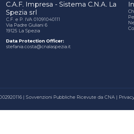
C.A.F. Impresa - Sistema C.N.A. La
In
Spezia srl
Ch
Pe
C.F. e P. IVA 01091040111
N
Via Padre Giuliani 6
Co
19125 La Spezia
Data Protection Officer:
stefania.costa@cnalaspezia.it
80002920116 |
Sovvenzioni Pubbliche Ricevute da CNA
|
Privacy