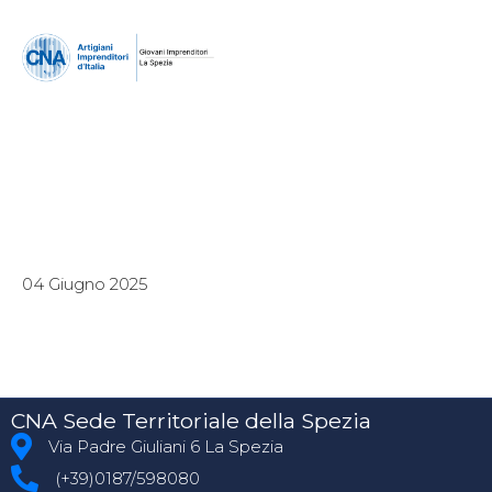
04 Giugno 2025
CNA Sede Territoriale della Spezia
Via Padre Giuliani 6 La Spezia
(+39)0187/598080