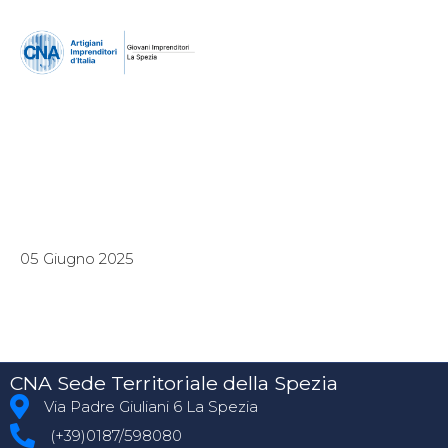
05 Giugno 2025
CNA Sede Territoriale della Spezia
Via Padre Giuliani 6 La Spezia
(+39)0187/598080