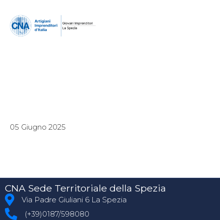
05 Giugno 2025
CNA Sede Territoriale della Spezia
Via Padre Giuliani 6 La Spezia
(+39)0187/598080