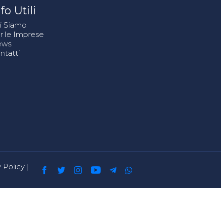
fo Utili
i Siamo
r le Imprese
ews
ntatti
 Policy
|