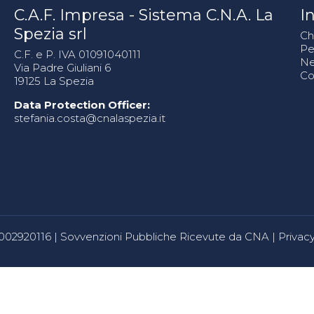
C.A.F. Impresa - Sistema C.N.A. La
In
Spezia srl
Ch
Pe
C.F. e P. IVA 01091040111
N
Via Padre Giuliani 6
Co
19125 La Spezia
Data Protection Officer:
stefania.costa@cnalaspezia.it
80002920116 |
Sovvenzioni Pubbliche Ricevute da CNA
|
Privacy