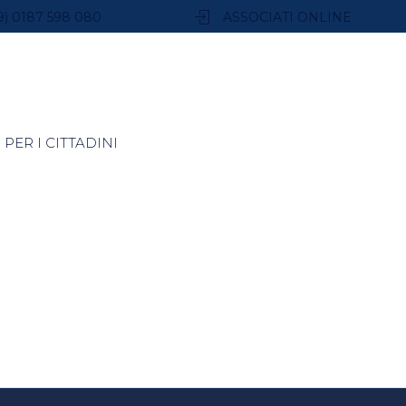
9) 0187 598 080
ASSOCIATI ONLINE
PER I CITTADINI